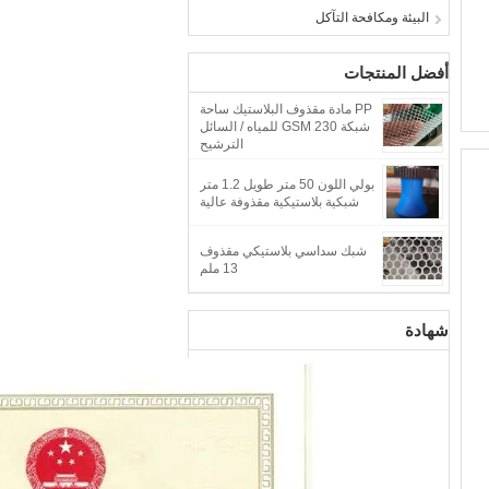
البيئة ومكافحة التآكل
أفضل المنتجات
PP مادة مقذوف البلاستيك ساحة
شبكة 230 GSM للمياه / السائل
الترشيح
بولي اللون 50 متر طويل 1.2 متر
شبكية بلاستيكية مقذوفة عالية
شبك سداسي بلاستيكي مقذوف
13 ملم
شهادة