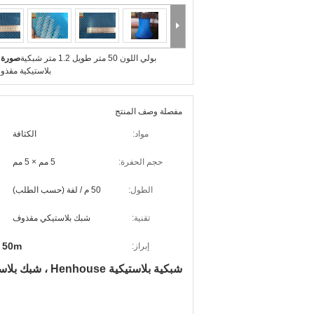
بولي اللون 50 متر طويل 1.2 متر شبكية
صورة ك
بلاستيكية مقذوف
مفصلة وصف المنتج
مواد:
الكثافة
حجم الحفرة:
5 مم × 5 مم
الطول:
50 م / لفة (حسب الطلب)
تقنية:
شبك بلاستيكي مقذوف
50m شبك بلاستيكي مقذوف
إبراز:
شبكية بلاستيكية Henhouse ، شبك بلاستيكي مقذوف ، لون بولي ، بطول 50 متر ، ارتفاع 1.2 متر