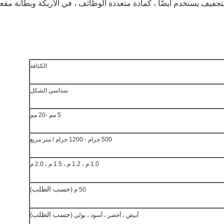
تجفيف يستخدم أيضًا ، كمادة متعددة الوظائف ، في الأريكة وبطانة مقع
الكثافة
سداسي الشكل
5 مم -20 مم
500 جرام - 1200 جرام / متر مربع
1.0 م ، 1.2 م ، 1.5 م ، 2.0 م
حسب الطلب
50 م (
)
حسب الطلب
أبيض ، أخضر ، أسود ، بولي (
)