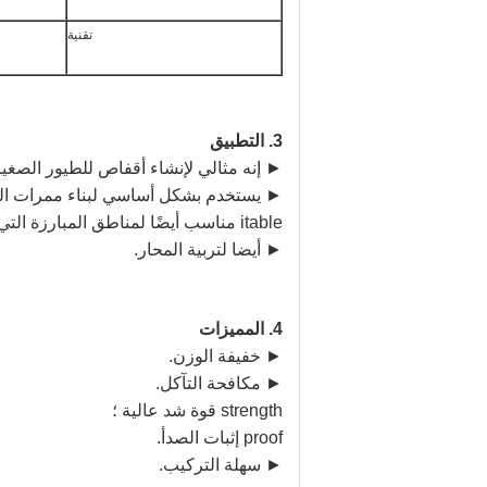
تقنية
3. التطبيق
► إنه مثالي لإنشاء أقفاص للطيور الصغير
► يستخدم بشكل أساسي لبناء ممرات الد
itable مناسب أيضًا لمناطق المبارزة التي تتطلب إضاءة.
► أيضا لتربية المحار.
4.
المميزات
► خفيفة الوزن.
► مكافحة التآكل.
strength قوة شد عالية ؛
proof إثبات الصدأ.
► سهلة التركيب.