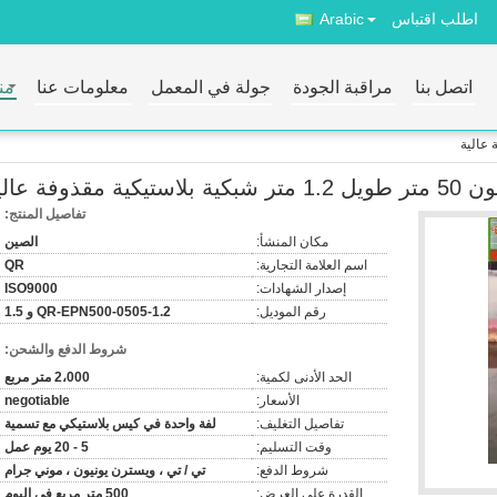
اطلب اقتباس
Arabic
اتصل بنا
مراقبة الجودة
جولة في المعمل
معلومات عنا
من
ستيكية مقذوفة عالية
تفاصيل المنتج:
مكان المنشأ:
الصين
اسم العلامة التجارية:
QR
إصدار الشهادات:
ISO9000
رقم الموديل:
QR-EPN500-0505-1.2 و 1.5
شروط الدفع والشحن:
الحد الأدنى لكمية:
2،000 متر مربع
الأسعار:
negotiable
تفاصيل التغليف:
لفة واحدة في كيس بلاستيكي مع تسمية
وقت التسليم:
5 - 20 يوم عمل
شروط الدفع:
تي / تي ، ويسترن يونيون ، موني جرام
القدرة على العرض:
500 متر مربع في اليوم