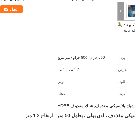
اتصل
بيرة :
ة عالية
وزن:
500 جرام - 800 جرام / متر مربع
عرض:
1.2 م ، 1.5 م ،
اللون:
بولي
عينة:
مجانا
شبك مقذوف HDPE
,