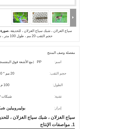
سياج الغزلان ، شبك سياج الغزلان ، للحديقة ،
صورة ك
حجم الثقب 20 مم ، طول 100 متر ، شبك PP
مفصلة وصف المنتج
اسم:
PP （مع الأشعة فوق البنفسجية）
حجم الثقب:
20 مم * 20 مم
الطول:
100 م / لفة
تقنية:
شبكات BOP
بوليبروبيلين شب
إبراز:
سياج الغزلان ، شبك سياج الغزلان ، للحديقة ، حجم الثقب 20 م
1. مواصفات الإنتاج