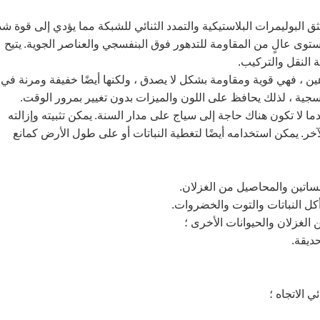
من خلال عملية بثق البوليمرات البلاستيكية والتمدد الثنائي للشبكة مما يؤدي إلى قوة شد
ى عالٍ من المقاومة للتدهور فوق البنفسجي والعناصر الجوية.
يتيح
ة النقل والتركيب.
هين ، فهي قوية ومقاومة بشكل لا يصدق ، ولكنها أيضًا خفيفة ومرنة في
فسجية ، لذلك يحافظ على اللون والميزات بدون تغيير بمرور الوقت.
يمكن تثبيته وإزالته
خر.
يمكن استخدامه أيضًا لتغطية النباتات أو على طول الأرض كمانع
بساتين والمحاصيل من الغزلان.
كل النباتات والتوت والخضروات.
الغزلان والحيوانات الأخرى ؛