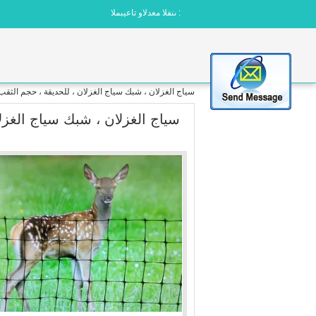
المبيعات والدعم الفنى :
سياج الغزلان ، شبك سياج الغزلان ، للحديقة ، حجم الثقب 20 مم ، طول 100 متر ، شبك P