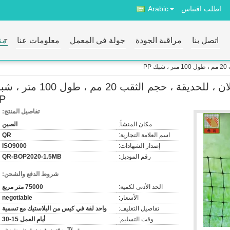
اطلب اقتباس
Arabic
اتصل بنا
مراقبة الجودة
جولة في المعمل
معلومات عنا
من
P
سياج الغزلان ، شبك سياج الغزلان ، للحديقة ، حجم الثقب 20 مم ، طول 0
P
تفاصيل المنتج:
مكان المنشأ:
الصين
اسم العلامة التجارية:
QR
إصدار الشهادات:
ISO9000
رقم الموديل:
QR-BOP2020-1.5MB
شروط الدفع والشحن:
الحد الأدنى لكمية:
75000 متر مربع
الأسعار:
negotiable
تفاصيل التغليف:
واحد لفة في كيس من البلاستيك مع تسمية
وقت التسليم:
أيام العمل 15-30