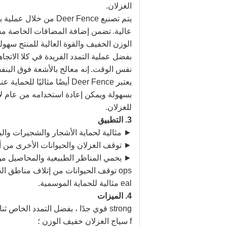
الغزلان.
يتم تصنيع Deer Fence 
عالية.
تضمن إضافة المضافات الخاصة مستو
الوزن الخفيف والقوة العالية للمنتج سهول
بفضل عملية التمدد الفريدة في كلا الاتجا
نفس الوقت.
إنه معالج بالأشعة فوق البن
يعتبر Deer Fence أيضًا مثاليًا للحماية عندما لا تكون هناك حاجة إلى سياج على مدار السنة.
بسهولة ويمكن إعادة استخدامه من عام لآ
للغزلان.
3. التطبيق
► مثالية لحماية الأشجار والشجيرات وال
► توقف الغزلان والحيوانات الأخرى من أ
► يحمي المناظر الطبيعية والمحاصيل من 
ops توقف الحيوانات من إتلاف مناطق الحديقة.
eal مثالية للحماية الموسمية.
4.
الميزات
strong قوي جدًا ، بفضل التمدد الخاص ثنائي الاتجاه ؛
f سياج الغزلان خفيف الوزن ؛