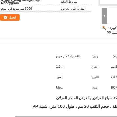
تي/T، مؤسسة ويسترن يونيون،
شروط الدفع:
Moneygram
القدرة على العرض:
6000 متر مربع في اليوم
اتصل
بيرة :
وزن:
40 جرام / متر مربع
ارتفاع:
1.5m
اللون:
أسود
عينة:
مجانا
كة سياج الغزلان
والغزلان الحاجز الغزلان
,
م ، طول 100 متر ، شبك PP